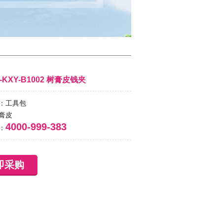
-KXY-B1002 树膏皮钱夹
：工具包
膏皮
4000-999-383
：
即采购