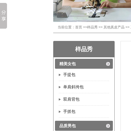
当前位置：
首页
>>
样品秀
>>
其他真皮产品
>>
样品秀
精美女包
手提包
单肩斜挎包
双肩背包
手抓包
品质男包