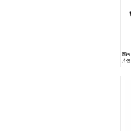
西尚 
片包