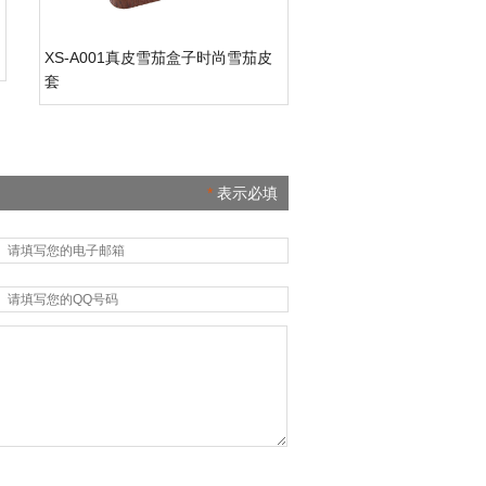
XS-A001真皮雪茄盒子时尚雪茄皮
套
*
表示必填