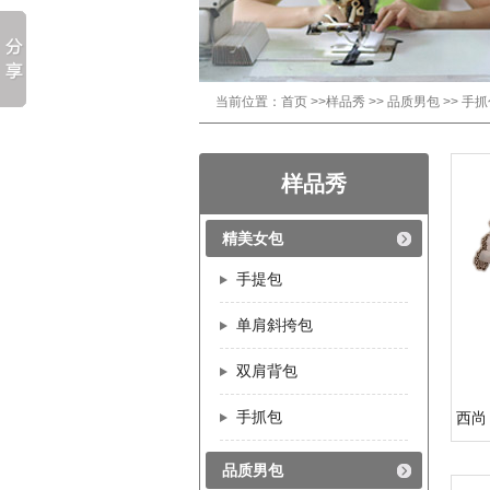
当前位置：
首页
>>
样品秀
>>
品质男包
>>
手抓
样品秀
精美女包
手提包
单肩斜挎包
双肩背包
手抓包
西尚
品质男包