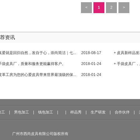
<
1
2
>
荐资讯
 真爱就是回归自然，发自于心，崇尚简洁｜七...
2018-08-17
+ 皮具新样品发
 手袋皮具厂，质量和服务更能赢得客户。
2018-01-24
+ 手袋皮具厂
 皮革工房为您的心爱皮具带来世界最顶级的保...
2018-01-24
加工
|
男包加工
|
钱包加工
|
|
样品秀
|
生产研发
|
合作伙伴
|
广州市西尚皮具有限公司版权所有