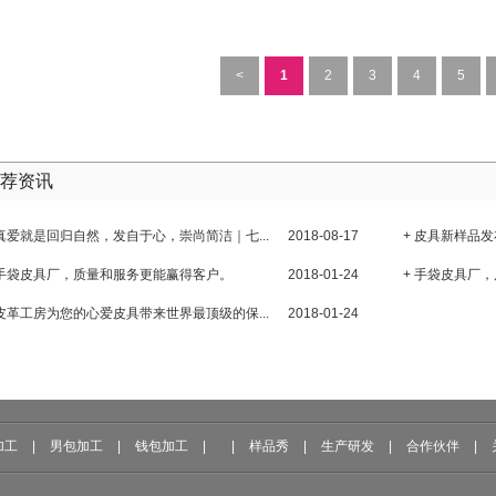
<
1
2
3
4
5
荐资讯
 真爱就是回归自然，发自于心，崇尚简洁｜七...
2018-08-17
+ 皮具新样品发
 手袋皮具厂，质量和服务更能赢得客户。
2018-01-24
+ 手袋皮具厂
 皮革工房为您的心爱皮具带来世界最顶级的保...
2018-01-24
加工
|
男包加工
|
钱包加工
|
|
样品秀
|
生产研发
|
合作伙伴
|