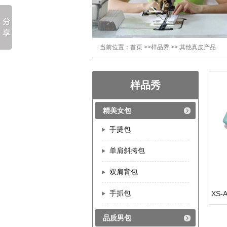
当前位置：
首页
>>
样品秀
>>
其他真皮产品
样品秀
精美女包
手提包
单肩斜挎包
双肩背包
手抓包
XS
品质男包