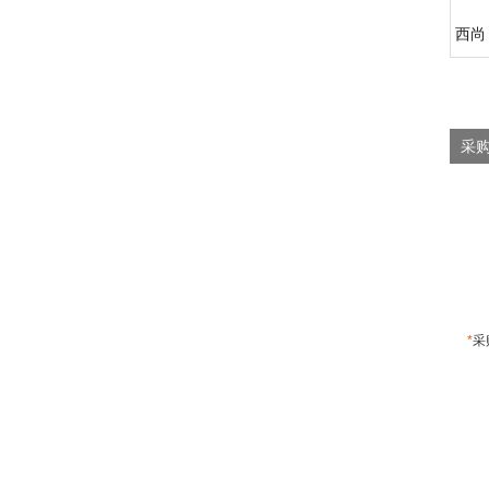
西尚 
采购
*
采