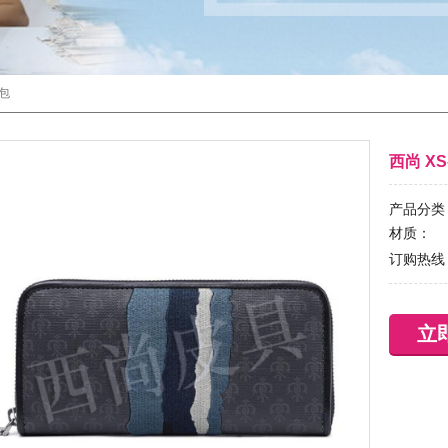
包
西尚 XS
产品分类
材质：
订购热线
立