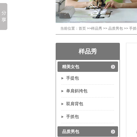
当前位置：
首页
>>
样品秀
>>
品质男包
>>
手抓
样品秀
精美女包
手提包
单肩斜挎包
双肩背包
手抓包
品质男包