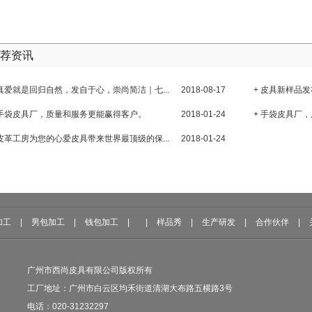
荐资讯
 真爱就是回归自然，发自于心，崇尚简洁｜七...
2018-08-17
+ 皮具新样品发
 手袋皮具厂，质量和服务更能赢得客户。
2018-01-24
+ 手袋皮具厂
 皮革工房为您的心爱皮具带来世界最顶级的保...
2018-01-24
加工
|
男包加工
|
钱包加工
|
|
样品秀
|
生产研发
|
合作伙伴
|
广州市西尚皮具有限公司版权所有
工厂地址：广州市白云区均禾街道清湖大布路五横路3号
电话：020-31232297