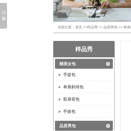
当前位置：
首页
>>
样品秀
>>
品质男包
>>
单肩
样品秀
精美女包
手提包
单肩斜挎包
双肩背包
手抓包
品质男包