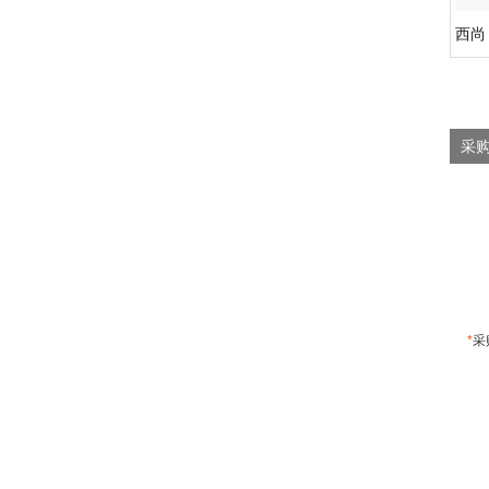
西尚
采购
*
采