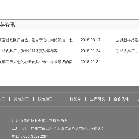
荐资讯
 真爱就是回归自然，发自于心，崇尚简洁｜七...
2018-08-17
+ 皮具新样品发
 手袋皮具厂，质量和服务更能赢得客户。
2018-01-24
+ 手袋皮具厂
 皮革工房为您的心爱皮具带来世界最顶级的保...
2018-01-24
加工
|
男包加工
|
钱包加工
|
|
样品秀
|
生产研发
|
合作伙伴
|
广州市西尚皮具有限公司版权所有
工厂地址：广州市白云区均禾街道清湖大布路五横路3号
电话：020-31232297