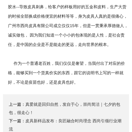
胶水
--
导致皮具刺鼻，给客户的样板用好的五金和皮料，生产大货
的时候全部换成价格便宜的材料等等，身为皮具人真的是很痛心，
广州市西尚皮具有限公司成立仅仅
15
年，但是一贯秉承厚德做人，
诚实做包， 因为我们知道一个小小的包体现的是人性，是社会责
任，是中国的企业是不是能走的更远，走向世界的根本。
作为一个普通老百姓，我
们
仅仅是奢望，当我付出了
对应的价
格
，能够买到一个货真价实的东西，跟它的说明书上写的一样就
好，不论是
疫苗
也好，还是
皮具
也好。
上一篇：
真爱就是回归自然，发自于心，崇尚简洁｜七夕的包
包，很走心！
下一篇：
皮具新样品发布：良匠融合时尚理念 西尚引领行业潮
流