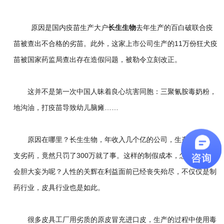
原因是国内疫苗生产大户
长生生物
去年生产的百白破联合疫
苗被查出不合格的劣苗。此外，这家上市公司生产的
11
万份狂犬疫
苗被国家药监局查出存在造假问题，被勒令立刻改正。
这并不是第一次中国人昧着良心坑害同胞：三聚氰胺毒奶粉，
地沟油，打疫苗导致幼儿脑瘫
……
原因在哪里？长生生物，年收入几个亿的公司，生产了几十万
支劣药，竟然只罚了
300
万就了事。这样的制假成本，怎么可能不
会胆大妄为呢？
人性的关辉在利益面前已经丧失殆尽，不仅仅是制
药行业，皮具行业也是如此。
很多皮具工厂用劣质的原皮冒充进口皮，生产的过程中使用毒